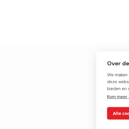
Over de
We maken g
deze websi
bieden en 
Kom meer 
Alle co