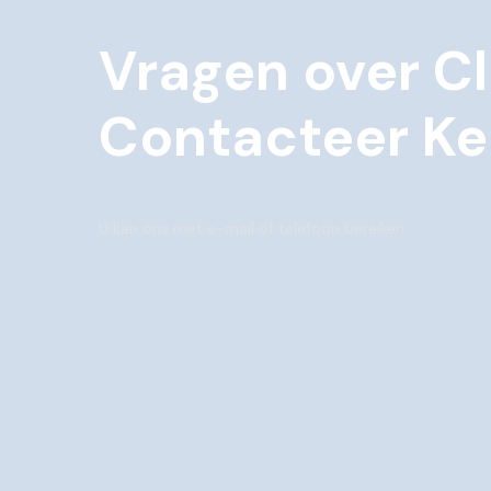
Vragen over C
Contacteer Ke
U kan ons met e-mail of telefoon bereiken.