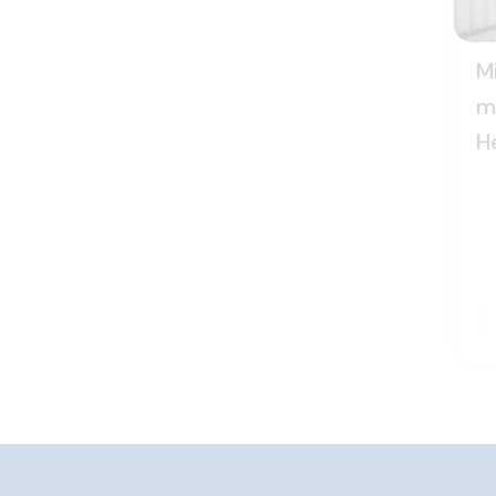
M
ma
H