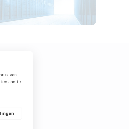
n
ruik van
iten aan te
llingen