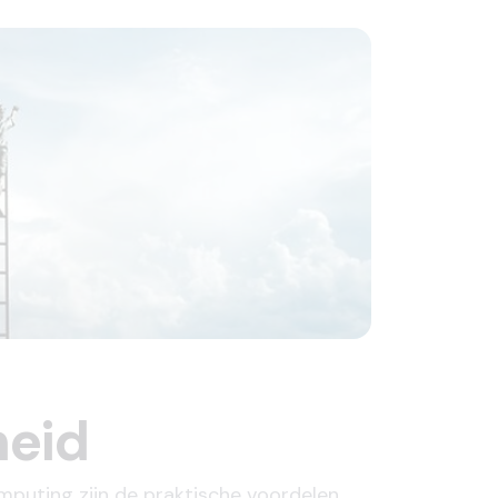
heid
mputing zijn de praktische voordelen