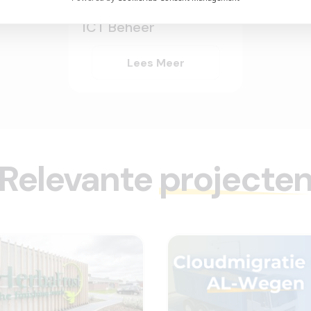
ICT Beheer
Lees Meer
Relevante
projecte