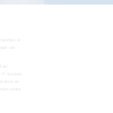
standen, e-
baar via
d en
 IT-kosten
ardoor er
emen zoals