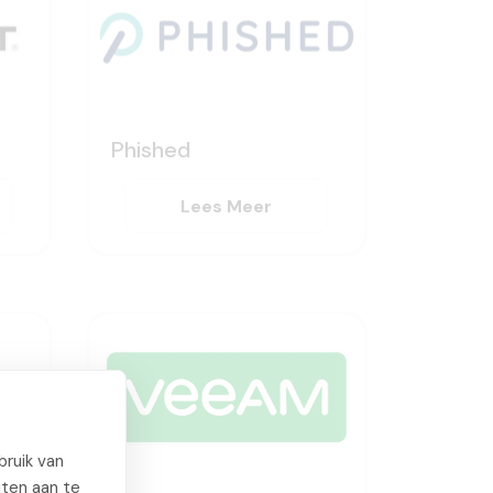
Phished
Lees Meer
ruik van
iten aan te