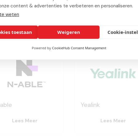
end Micro
Umbraco
onze content & advertenties te verbeteren en personaliseren.
te weten
Lees Meer
Lees Meer
okies toestaan
Weigeren
Cookie-inste
Powered by
CookieHub Consent Management
able
Yealink
Lees Meer
Lees Meer