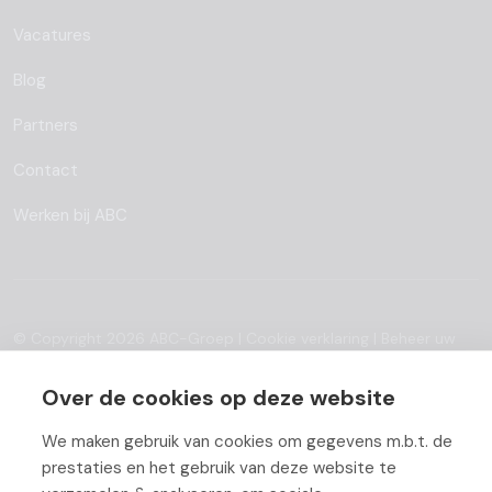
Vacatures
Blog
Partners
Contact
Werken bij ABC
© Copyright 2026 ABC-Groep |
Cookie verklaring
|
Beheer uw
cookies
|
Privacy verklaring
|
Disclaimer
Over de cookies op deze website
We maken gebruik van cookies om gegevens m.b.t. de
prestaties en het gebruik van deze website te