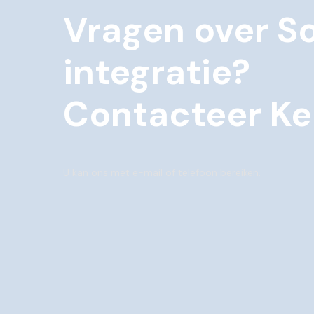
Vragen over S
integratie?
Contacteer Ke
U kan ons met e-mail of telefoon bereiken.