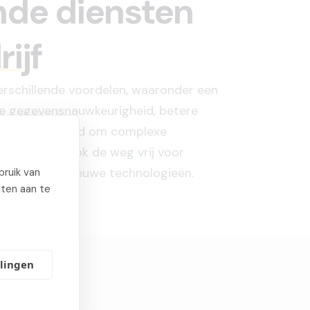
nde diensten
ijf
erschillende voordelen, waaronder een
de gegevensnauwkeurigheid, betere
de mogelijkheid om complexe
 Het maakt ook de weg vrij voor
benutten van nieuwe technologieën.
ruik van
iten aan te
llingen
n