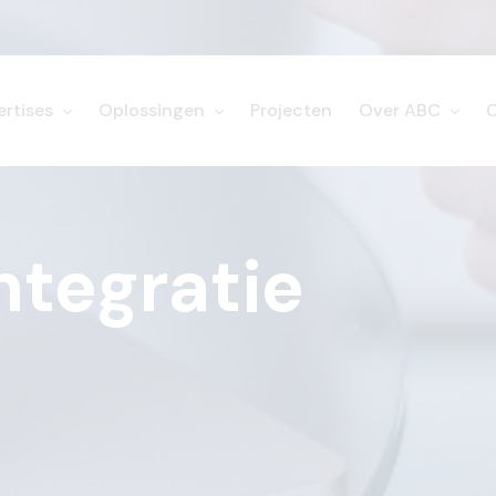
ertises
Oplossingen
Projecten
Over ABC
ntegratie