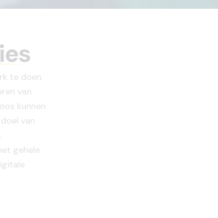
ies
rk te doen.
eren van
loos kunnen
 doel van
,
het gehele
igitale