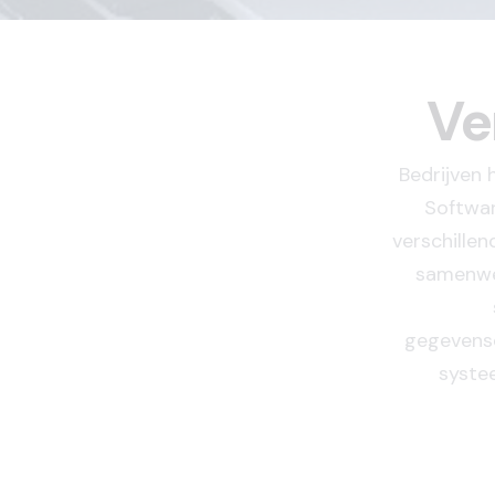
Ve
Bedrijven 
Softwar
verschille
samenwer
gegevensc
systee