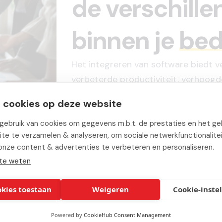
de verschille
binnen je
bedr
Het integreren van software biedt v
verbeterde productiviteit, verhoog
samenwerking tussen systemen en 
 cookies op deze website
bedrijfsprocessen te automatiseren.
schaalbaarheid, flexibiliteit en het 
ebruik van cookies om gegevens m.b.t. de prestaties en het geb
te te verzamelen & analyseren, om sociale netwerkfunctionalite
onze content & advertenties te verbeteren en personaliseren.
te weten
okies toestaan
Weigeren
Cookie-inste
Andere
oplossinge
Powered by
CookieHub Consent Management