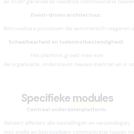
en
SOAP
garanderen
naadloze
communicatie
tusse
Event-driven architectuur:
Betrouwbare
processen
die
automatisch
reageren
Schaalbaarheid en toekomstbestendigheid:
Het platform
groeit
mee met
de
organisatie,
ondersteunt
nieuwe
markten
en
is
v
Specifieke
modules
Centraal onderdelenplatform:
Beheert
efficiënt
alle
bestellingen
en
verzendingen,
met
snelle
en
betrouwbare
communicatie
tussen
ma