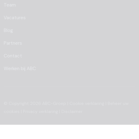
Team
Vacatures
Blog
Partners
Contact
Werken bij ABC
© Copyright 2026 ABC-Groep |
Cookie verklaring
|
Beheer uw
cookies
|
Privacy verklaring
|
Disclaimer