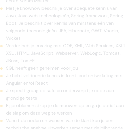
echte Scrum Master
Met je knowhow beschik je over adequate kennis van
Java, Java web technologieën, Spring framework, Spring
Boot. Je beschikt over kennis van minstens één van
volgende technologieën: JPA, Hibernate, GWT, Vaadin,
Wicket
Verder heb je ervaring met OOP, XML, Web Services, XSLT ,
XSL , HTML, JavaScript, Webserver, WebLogic, Tomcat,
JBoss, TomEE
SQL heeft geen geheimen voor jou
Je hebt voldoende kennis in front-end ontwikkeling met
Angular en/of React
Je speelt graag op safe en onderwerpt je code aan
grondige tests
Bij problemen strop je de mouwen op en ga je actief aan
de slag om deze weg te werken
Vanuit de noden en wensen van de klant kan je een
technische analyse uitwerken samen met de bijhorende