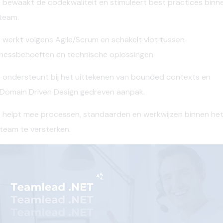
 bewaakt de codekwaliteit en stimuleert best
practices
binn
team.
 werkt volgens Agile/Scrum en schakelt vlot tussen
nessbehoeften en technische oplossingen.
 ondersteunt bij het uittekenen van
bounded
contexts
en
Domain
Driven
Design
gedreven aanpak
.
 helpt mee processen, standaarden en werkwijzen binnen he
Tteam
te versterken.