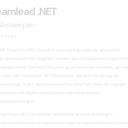
eamlead .NET
Antwerpen
CATURE
 .NETteam
bij
ABC-Groep
is een sterk groeiende, gedreven
ep
developers
die dagelijks werken aan uitdagende projecten b
aangevende klanten. Om onze groei te ondersteunen, zijn w
k naar een
Teamlead .NET Developer
: iemand die graag de
nische kar trekt, aanspreekpunt is voor het team én tegelijk
handson
wil blijven meebouwen aan kwalitatieve
wareoplossingen.
Teamlead .NET Developer combineer je jouw ervaring in
warearchitectuur en
teamcoaching
met een sterke technisc