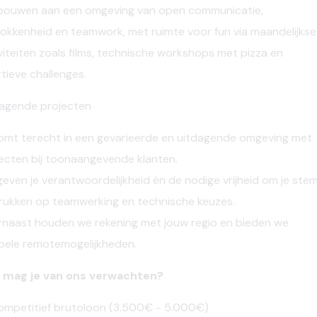
bouwen aan een omgeving van open communicatie,
rokkenheid en teamwork,
met ruimte voor
fun
via maandelijkse
viteiten zoals films,
technische
workshops
met pizza
en
tieve
challenges.
dagende projecten
omt terecht in een gevarieerde en uitdagende omgeving met
ecten bij toonaangevende klanten.
even je verantwoordelijkheid én de nodige vrijheid om je ste
rukken op teamwerking en technische keuzes.
naast houden we rekening met jouw regio en bieden we
ibele
remotemogelijkheden.
 mag je van ons verwachten?
mpetitief brutoloon (3.500€ - 5.000€)