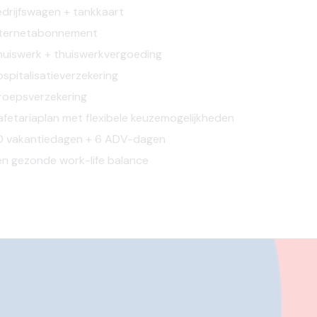
drijfswagen + tankkaart
nternetabonnement
uiswerk + thuiswerkvergoeding
spitalisatieverzekering
roepsverzekering
fetariaplan met flexibele keuzemogelijkheden
0 vakantiedagen + 6 ADV-dagen
n gezonde work-life balance