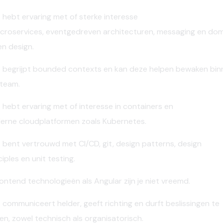
 hebt ervaring met of sterke interesse
croservices
,
eventgedreven
architecturen
,
messaging
en
dom
en
design
.
 begrijpt
bounded
contexts
en kan deze helpen bewaken bin
team.
 hebt ervaring met of interesse in
containers
en
erne
cloudplatformen
zoals
Kubernetes
.
 bent
vertrouwd
met
CI/CD
,
git
, design patterns, design
ciples
en
unit testing.
rontend
technologieën als
Angular
zijn je niet vreemd.
 communiceert helder, geeft richting en durft beslissingen te
en,
zowel technisch als organisatorisch.