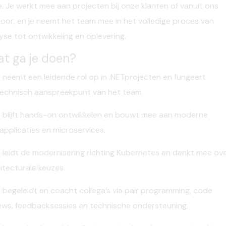
e. Je werkt mee aan projecten bij onze klanten of vanuit ons
oor, en je neemt het team mee in het volledige proces van
yse tot ontwikkeling en oplevering.
t ga je doen?
 neemt een leidende rol op in .NETprojecten
en fungeert
technisch aanspreekpunt
van het team.
 blijft hands-on ontwikkelen en bouwt mee aan moderne
applicaties
en microservices.
 leidt de
modernisering richting
Kubernetes
en denkt mee ov
itecturale keuzes.
 begeleidt en coacht collega’s via pair
programming, code
ews, feedbacksessies en technische ondersteuning.