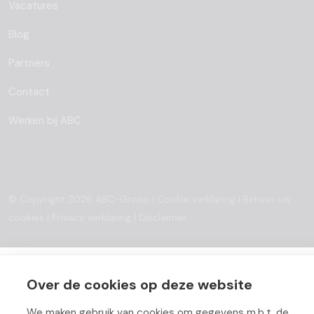
Vacatures
Blog
Partners
Contact
Werken bij ABC
© Copyright 2026 ABC-Groep |
Cookie verklaring
|
Beheer uw
cookies
|
Privacy verklaring
|
Disclaimer
Over de cookies op deze website
We maken gebruik van cookies om gegevens m.b.t. de