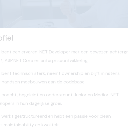
ofiel
 bent een ervaren .NET Developer met een bewezen achterg
#, ASP.NET
Core
en
enterpriseontwikkeling
.
 bent technisch sterk, neemt
ownership
en blijft
minstens
%
handson
meebouwen aan de codebase.
 coacht, begeleidt en ondersteunt
Junior en
Medior
.NET
elopers
in hun dagelijkse groei.
 werkt gestructureerd en hebt een passie voor
clean
e
,
maintainability
en kwaliteit.