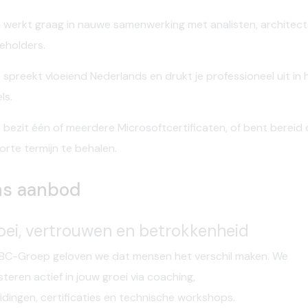
 werkt graag in nauwe samenwerking met analisten,
architect
eholders.
 spreekt
vloeiend Nederlands
en drukt je professioneel uit in 
ls.
 bezit één of meerdere
Microsoftcertificaten
, of bent bereid
orte termijn te behalen.
s aanbod
oei, vertrouwen en betrokkenheid
BC-Groep geloven we dat mensen het verschil maken. We
steren actief in jouw groei via coaching,
idingen,
certificaties
en technische workshops.