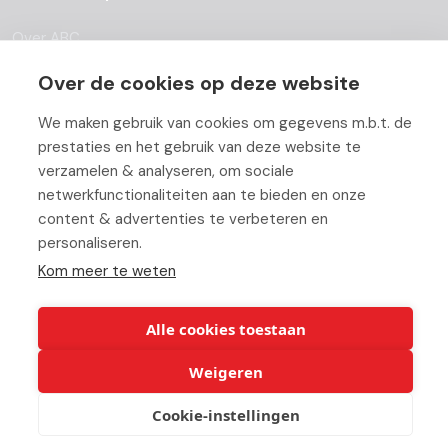
Over ABC
Team
Over de cookies op deze website
Vacatures
We maken gebruik van cookies om gegevens m.b.t. de
prestaties en het gebruik van deze website te
Blog
verzamelen & analyseren, om sociale
netwerkfunctionaliteiten aan te bieden en onze
Partners
content & advertenties te verbeteren en
personaliseren.
Contact
Kom meer te weten
Werken bij ABC
Alle cookies toestaan
Weigeren
© Copyright 2026 ABC-Groep |
Cookie verklaring
|
Beheer uw
Cookie-instellingen
cookies
|
Privacy verklaring
|
Disclaimer