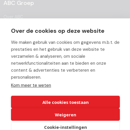
ABC Groep
Over ABC
Team
Over de cookies op deze website
Vacatures
We maken gebruik van cookies om gegevens m.b.t. de
prestaties en het gebruik van deze website te
Blog
verzamelen & analyseren, om sociale
netwerkfunctionaliteiten aan te bieden en onze
Partners
content & advertenties te verbeteren en
Contact
personaliseren.
Kom meer te weten
Werken bij ABC
Alle cookies toestaan
Weigeren
© Copyright 2026 ABC-Groep |
Cookie verklaring
|
Beheer uw
Cookie-instellingen
cookies
|
Privacy verklaring
|
Disclaimer