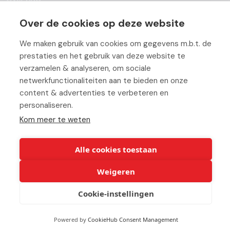
Team
Over de cookies op deze website
Vacatures
We maken gebruik van cookies om gegevens m.b.t. de
prestaties en het gebruik van deze website te
Blog
verzamelen & analyseren, om sociale
netwerkfunctionaliteiten aan te bieden en onze
Partners
content & advertenties te verbeteren en
Contact
personaliseren.
Kom meer te weten
Werken bij ABC
Alle cookies toestaan
Weigeren
© Copyright 2026 ABC-Groep |
Cookie verklaring
|
Beheer uw
Cookie-instellingen
cookies
|
Privacy verklaring
|
Disclaimer
Powered by
CookieHub Consent Management