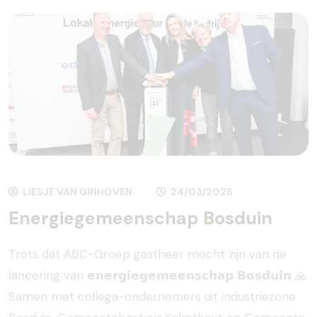
LIESJE VAN GINHOVEN
24/03/2026
Energiegemeenschap
Bosduin
Trots dat ABC-Groep gastheer mocht zijn van de
lancering van 𝗲𝗻𝗲𝗿𝗴𝗶𝗲𝗴𝗲𝗺𝗲𝗲𝗻𝘀𝗰𝗵𝗮𝗽 𝗕𝗼𝘀𝗱𝘂𝗶𝗻 🙏
Samen met collega-ondernemers uit industriezone