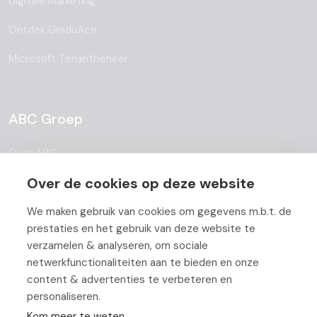
Digitale Marketing
Ontdek GraduAce
Microsoft Tenantbeheer
ABC Groep
Over ABC
Over de cookies op deze website
Team
Vacatures
We maken gebruik van cookies om gegevens m.b.t. de
prestaties en het gebruik van deze website te
Blog
verzamelen & analyseren, om sociale
netwerkfunctionaliteiten aan te bieden en onze
Partners
content & advertenties te verbeteren en
personaliseren.
Contact
Kom meer te weten