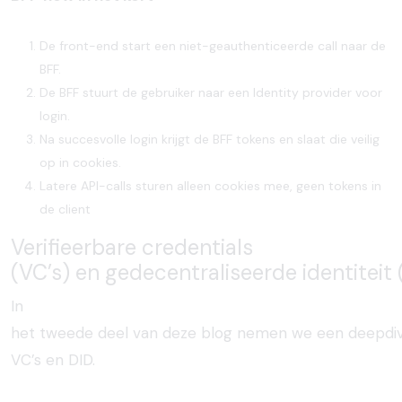
De front-end start
een niet-geauthenticeerde call naar de
BFF.
De BFF stuurt de gebruiker naar een Identity provider voor
login.
Na succesvolle login krijgt de BFF tokens en slaat die veilig
op in cookies.
Latere API-calls sturen alleen cookies mee, geen tokens in
de client
Verifieerbare
credentials
(VC’s)
en
gedecentraliseerde
identiteit
In
het
tweede
deel
van
deze
blog
nemen
we
een
deepdi
VC’s
en
DID.