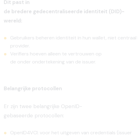
Dit past in
de bredere gedecentraliseerde identiteit (DID)-
wereld:
Gebruikers
beheren
identiteit
in
hun
wallet,
niet
centraal
provider.
Verifiers
hoeven alleen te vertrouwen op
de onder ondertekening van de issuer.
Belangrijke protocollen
E
r zijn twee belangrijke OpenID-
gebaseerde protocollen:
OpenID4VCI:
voor
het
uitgeven
van credentials (issuer