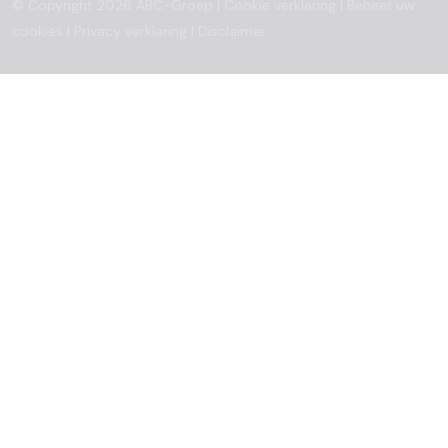
© Copyright 2026 ABC-Groep |
Cookie verklaring
|
Beheer uw
cookies
|
Privacy verklaring
|
Disclaimer