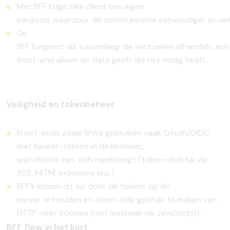
Met BFF
krijgt
elke
client
een
eigen
backend,
waardoor
de
communicatie
eenvoudiger
en
vei
De
BFF
fungeert
als
tussenlaag
die
verzoeken
afhandelt,
ach
front-end
alleen
de date
geeft
die het
nodig
heeft.
Veiligheid en tokenbeheer
Front-ends
zoals
SPA’s
gebruiken
vaak
OAuth/OIDC
met bearer-tokens in de browser,
wat
risico’s
met
zich
meebrengt
(token-
diefstal
via
XSS, MITM,
extensies
enz.)
BFF’s
lossen
dit
op door de tokens op de
server
te
houden
en
client-side
gebruik
te
maken
van
HTTP-only
cookies (niet
leesbaar
via JavaScript).
BFF flow in het kort