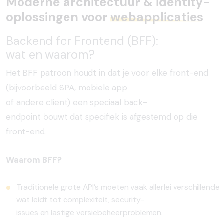
Moderne architectuur & identity-
oplossingen voor
webapplicaties
Backend for Frontend (BFF):
wat
en
waarom?
Het BFF patroon
houdt
in
dat
je
voor
elke
front-end
(
bijvoorbeeld
SPA,
mobiele
app
of
andere
client)
een
speciaal
back-
endpoint
bouwt
dat
specifiek
is
afgestemd
op die
front-end.
Waarom BFF?
Traditionele
grote
API’s
moeten
vaak
allerlei
verschillend
wat
leidt
tot
complexiteit, security-
issues
en
lastige
versiebeheerproblemen.