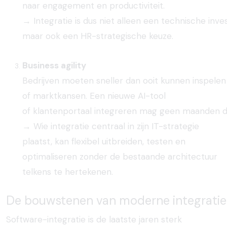
naar engagement en productiviteit.
→
Integratie
is
dus
niet
alleen
een
technische
inve
maar
ook
een
HR-
strategische
keuze.
Business agility
Bedrijven
moeten
sneller
dan
ooit
kunnen
inspelen
of
marktkansen. Een
nieuwe
AI-tool
of
klantenportaal
integreren
mag
geen
maanden
d
→ Wie integratie centraal in zijn IT-strategie
plaatst, kan flexibel uitbreiden, testen en
optimaliseren zonder de bestaande architectuur
telkens te hertekenen.
De
bouwstenen
van
moderne
integratie
Software-integratie is de laatste jaren sterk