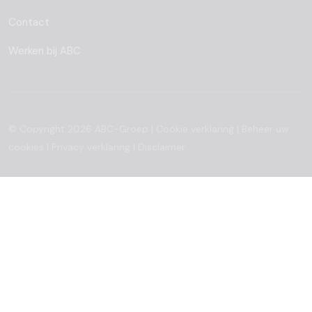
Contact
Werken bij ABC
© Copyright 2026 ABC-Groep |
Cookie verklaring
|
Beheer uw
cookies
|
Privacy verklaring
|
Disclaimer