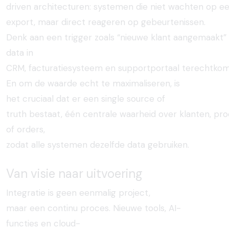
driven
architecturen
:
systemen
die
niet
wachten
op
e
export, maar direct
reageren
op
gebeurtenissen.
Denk
aan
een
trigger
zoals
“nieuwe
klant
aangemaakt”
data in
CRM,
facturatiesysteem
en
supportportaal
terechtkom
En om de
waarde
echt
te
maximaliseren, is
het
cruciaal
dat
er
een
single source
of
truth
bestaat,
één
centrale
waarheid
over
klanten,
pro
of orders,
zodat
alle
systemen
dezelfde
data
gebruiken.
Van
visie
naar
uitvoering
Integratie
is
geen
eenmalig
project,
maar
een
continu
proces.
Nieuwe
tools, AI-
functies
en
cloud-