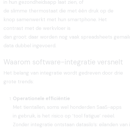
in
hun
gezondheidsapp
laat
zien, of
de
slimme
thermostaat
die met
één
druk
op de
knop
samenwerkt
met
hun
smartphone. Het
contrast met de
werkvloer
is
dan
groot:
daar
worden
nog
vaak
spreadsheets
gemail
data
dubbel
ingevoerd.
Waarom
software-
integratie
versnelt
Het belang van integratie wordt gedreven door drie
grote trends:
Operationele efficiëntie
Met
tientallen,
soms
wel
honderden
SaaS-apps
in
gebruik, is het
risico
op ‘tool fatigue’
reëel.
Zonder
integratie
ontstaan
datasilo’s:
eilanden
van