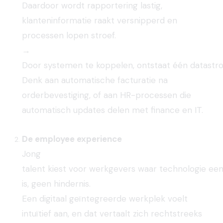
Daardoor wordt rapportering lastig,
klanteninformatie raakt versnipperd en
processen lopen stroef.
→
Door
systemen
te
koppelen,
ontstaat
één
datastr
Denk aan automatische facturatie na
orderbevestiging, of aan HR-processen die
automatisch updates delen met finance en IT
.
De employee experience
Jong
talent
kiest
voor
werkgevers
waar
technologie
ee
is,
geen
hindernis.
Een digitaal geïntegreerde werkplek voelt
intuïtief aan, en dat vertaalt zich rechtstreeks