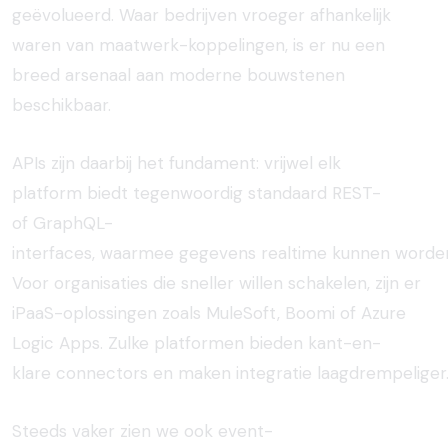
geëvolueerd. Waar bedrijven vroeger afhankelijk
waren van maatwerk-koppelingen, is er nu een
breed arsenaal aan moderne bouwstenen
beschikbaar.
APIs
zijn
daarbij
het fundament:
vrijwel
elk
platform
biedt
tegenwoordig
standaard
REST-
of
GraphQL-
interfaces,
waarmee
gegevens
realtime
kunnen
worde
Voor
organisaties
die
sneller
willen
schakelen,
zijn
er
iPaaS-
oplossingen
zoals
MuleSoft, Boomi of Azure
Logic Apps
.
Zulke
platformen
bieden
kant-en-
klare
connectors
en
maken
integratie
laagdrempeliger
Steeds
vaker
zien
we
ook
event-